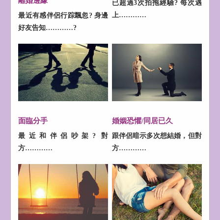
離婚邊緣
已超過3次拍拖經驗? 每次遇
上…………
最近有感伴侶行踪飄忽? 身邊
好友告知…………?
面臨分手
婚姻恐懼/同居已久
最近和伴侶吵架? 對
跟伴侶暗示多次想結婚，但對
方…………
方…………