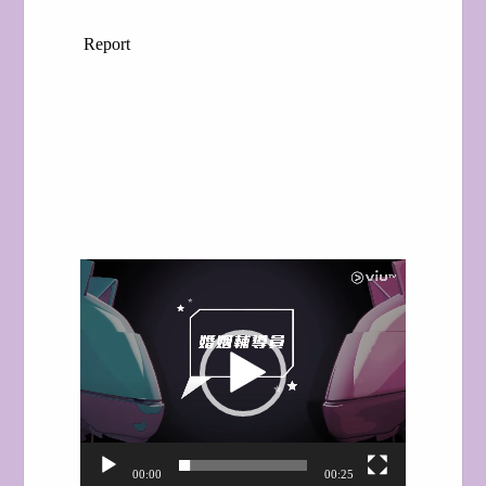
Video
Player
00:00
00:25