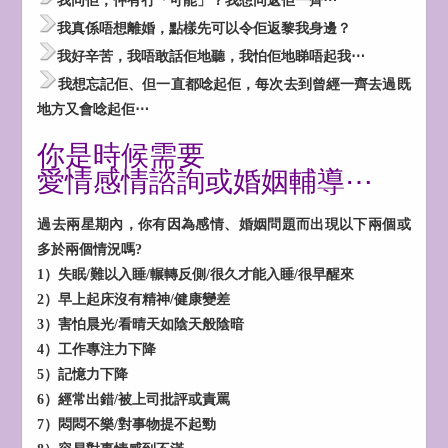
我同佢，仲有冇「可能」？我想同返佢一齊⋯
我真係唔想離婚，點樣先可以令佢返黎我身邊？
我好辛苦，我唔敢話佢地聽，我怕佢地睇唔起我⋯
我想忘記佢、但一直都唸起佢，每次去到曾經一齊去過既
地方又會唸起佢⋯
你是時候需要
愛情感情諮詢或婚姻輔導⋯
過去兩星期內，你有因為感情、婚姻問題而出現以下兩個或
多於兩個情況嗎?
1）失眠/難以入睡/輾轉反側/很久才能入睡/很早醒來
2）早上起床沒有精神/健康變差
3）害怕晨光/看晴天如陰天般陰暗
4）工作專注力下降
5）記憶力下降
6）經常出錯/被上司批評或責罵
7）悶悶不樂/對事物提不起勁