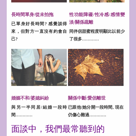
長時間單身/從未拍拖
性功能障礙/性冷感/感情變
淡/關係疏離
已單身好長時間? 感覺談得
來，但對方一直沒有約會自
同伴侶甜蜜程度明顯比以前少
己?
了很多…………
婚姻不和/婆媳糾紛
關係中斷/愛侶離世
與另一半同居/結婚一段時
已跟他/她分開一段時間, 現在
間…………
仍傷心難過…………
面談中，我們最常聽到的