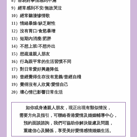
8）容易對事情感到不滿
9）經常感到不安/無故哭泣
10）經常聽淒慘情歌
11）情緒暴燥/缺乏耐性
12）沒有胃口/食慾暴增
13）短期內消瘦/肥胖
14）不想上班/不想外出
15）想疏遠親人朋友
16）行為跟平常的生活習慣不同
17）對日常愛好興趣降低
18）曾經覺得生存沒有意義/曾經自殘
19）覺得沒有人欣賞/愛惜自己
20）壞心情已影響日常生活
如你或身邊親人朋友，現正出現有類似情況，
需要方向及指引，可聯絡香港愛情及婚姻輔導中心，
預約面談諮詢，我們可協助你解決疑慮及問題，
重建信心及關係，享受美好愛情感情婚姻生活。