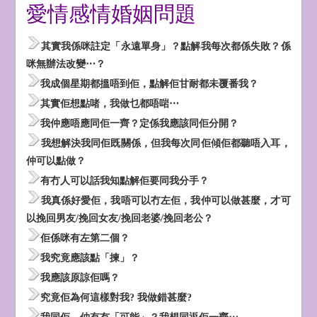
愛情感情婚姻問題
其實我係咪註定「永遠單身」？點解我每次都係失敗？係
咪無辦法改變⋯？
我成個星期都搵唔到佢，點解佢甘耐都未覆番我？
其實佢想點啫，我做乜都唔啱⋯
我仲應唔應同佢一齊？定係我應該同佢分開？
我想解決我同佢既關係，但我每次同佢傾佢都聽唔入耳，
仲可以點做？
有冇人可以話我知點解佢要同我分手？
我真係好愛佢，我唔可以冇左佢，我仲可以做甚麼，才可
以挽回男友/挽回女友/挽回老婆/挽回老公？
佢係咪有左第二個？
我究竟應該點「揀」？
我應該原諒佢嗎？
究竟佢為何這樣對我? 我做錯甚麼?