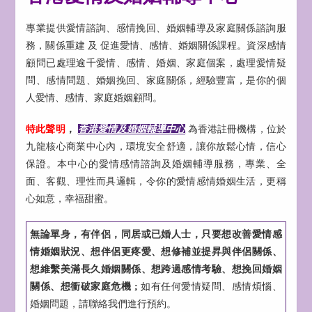
專業提供愛情諮詢、感情挽回、婚姻輔導及家庭關係諮詢服
務，關係重建 及 促進愛情、感情、婚姻關係課程。資深感情
顧問已處理逾千愛情、感情、婚姻、家庭個案，處理愛情疑
問、感情問題、婚姻挽回、家庭關係，經驗豐富，是你的個
人愛情、感情、家庭婚姻顧問。
特此聲明
，
香港愛情及婚姻輔導中心
為香港註冊機構，位於
九龍核心商業中心內，環境安全舒適，讓你放鬆心情，信心
保證。本中心的愛情感情諮詢及婚姻輔導服務，專業、全
面、客觀、理性而具邏輯，令你的愛情感情婚姻生活，更稱
心如意，幸福甜蜜。
無論單身，有伴侶，同居或已婚人士，只要想改善愛情感
情婚姻狀況、想伴侶更疼愛、想修補並提昇與伴侶關係、
想維繫美滿長久婚姻關係、想跨過感情考驗、想挽回婚姻
關係、想衝破家庭危機 ;
如有任何愛情疑問、感情煩惱、
婚姻問題，請聯絡我們進行預約。