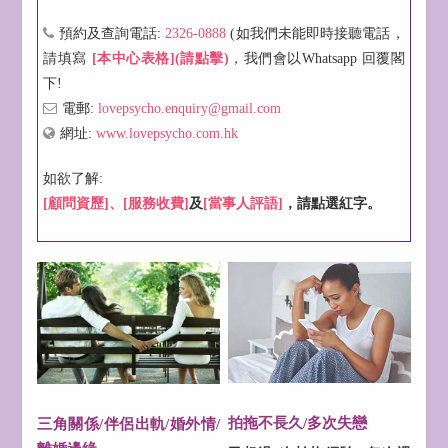
預約及查詢電話:
2326-0888
(如我們未能即時接聽電話，
請填寫
[本中心表格](請點擊)
，我們會以Whatsapp 回覆閣
下!
電郵:
lovepsycho.enquiry@gmail.com
網址:
www.lovepsycho.com.hk
如欲了解:
[顧問資歷]、
[服務收費]
及
[當事人評語]
，請點選紅字。
拍拖不長久/多次失戀
三角關係/伴侶出軌/婚外情/